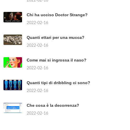
2022-02-16
Chi ha ucciso Doctor Strange?
2022-02-16
Quanti ettari per una mucca?
2022-02-16
Come mai si ingrossa il naso?
2022-02-16
Quanti tipi di dribbling ci sono?
2022-02-16
Che cosa è la decorrenza?
2022-02-16