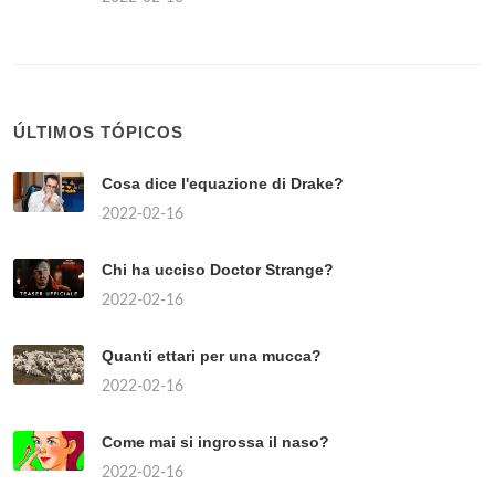
ÚLTIMOS TÓPICOS
Cosa dice l'equazione di Drake?
2022-02-16
Chi ha ucciso Doctor Strange?
2022-02-16
Quanti ettari per una mucca?
2022-02-16
Come mai si ingrossa il naso?
2022-02-16