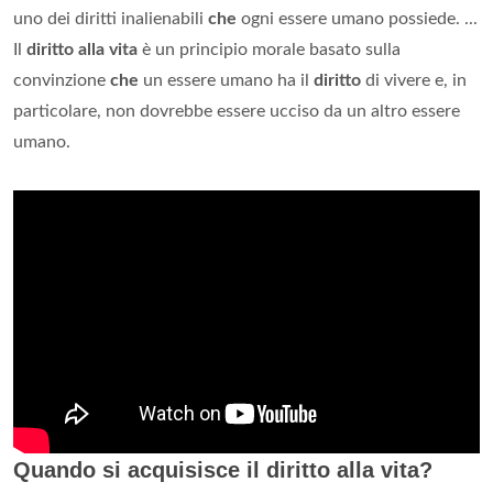
uno dei diritti inalienabili
che
ogni essere umano possiede. ...
Il
diritto alla vita
è un principio morale basato sulla
convinzione
che
un essere umano ha il
diritto
di vivere e, in
particolare, non dovrebbe essere ucciso da un altro essere
umano.
Quando si acquisisce il diritto alla vita?