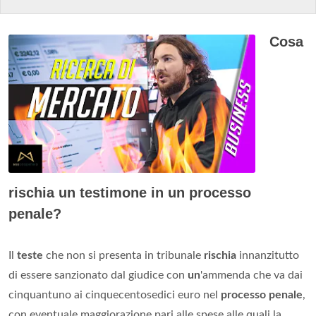
Cosa
rischia un testimone in un processo
penale?
Il
teste
che non si presenta in tribunale
rischia
innanzitutto
di essere sanzionato dal giudice con
un
'ammenda che va dai
cinquantuno ai cinquecentosedici euro nel
processo penale
,
con eventuale maggiorazione pari alle spese alle quali la