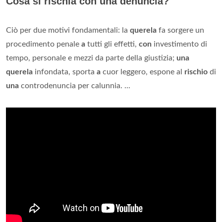
Cosa si rischia con una denuncia?
Ciò per due motivi fondamentali: la
querela
fa sorgere un
procedimento penale
a
tutti gli effetti,
con
investimento di
tempo, personale e mezzi da parte della giustizia;
una
querela
infondata, sporta
a
cuor leggero, espone al
rischio
di
una
controdenuncia per calunnia. ...