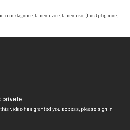
n com.) lagnone, lamentevole, lamentoso, (fam.) piagnone,