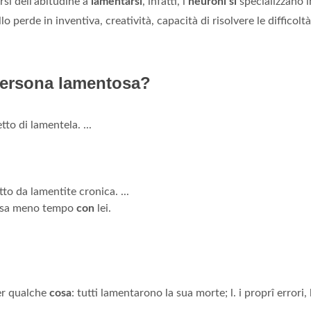
si dell'abitudine a
lamentarsi
, infatti, i
neuroni si
specializzano i
lo perde in inventiva, creatività, capacità di risolvere le difficoltà
ersona lamentosa?
to di lamentela. ...
tto da lamentite cronica. ...
passa meno tempo
con
lei.
er qualche
cosa
: tutti lamentarono la sua morte; l. i proprî errori, 