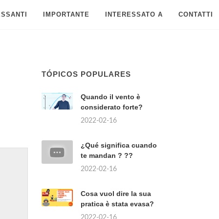
ESSANTI
IMPORTANTE
INTERESSATO A
CONTATTI
TÓPICOS POPULARES
Quando il vento è
considerato forte?
2022-02-16
¿Qué significa cuando
te mandan ? ??
2022-02-16
Cosa vuol dire la sua
pratica è stata evasa?
2022-02-16