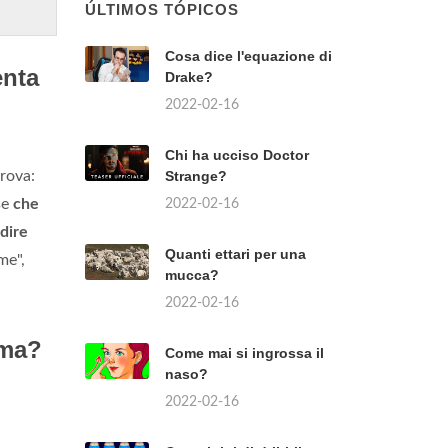
ÚLTIMOS TÓPICOS
Cosa dice l'equazione di
enta
Drake?
2022-02-16
Chi ha ucciso Doctor
prova:
Strange?
se
che
2022-02-16
dire
Quanti ettari per una
me",
mucca?
2022-02-16
ama?
Come mai si ingrossa il
naso?
2022-02-16