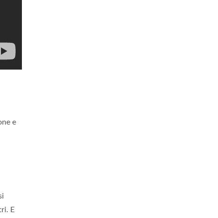
one e
si
ri. E