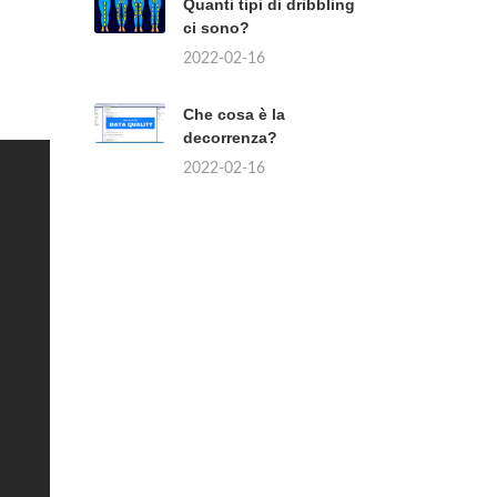
Quanti tipi di dribbling
ci sono?
2022-02-16
Che cosa è la
decorrenza?
2022-02-16