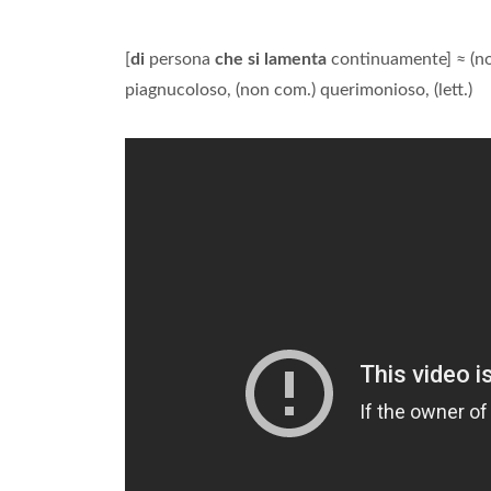
[
di
persona
che si lamenta
continuamente] ≈ (no
piagnucoloso, (non com.) querimonioso, (lett.)