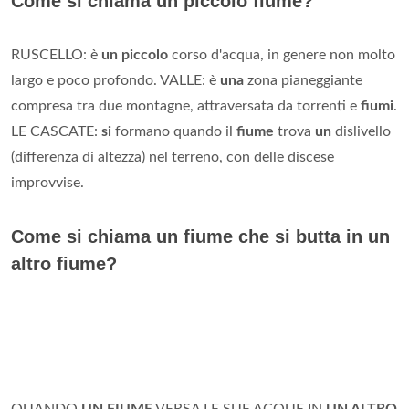
Come si chiama un piccolo fiume?
RUSCELLO: è
un piccolo
corso d'acqua, in genere non molto
largo e poco profondo. VALLE: è
una
zona pianeggiante
compresa tra due montagne, attraversata da torrenti e
fiumi
.
LE CASCATE:
si
formano quando il
fiume
trova
un
dislivello
(differenza di altezza) nel terreno, con delle discese
improvvise.
Come si chiama un fiume che si butta in un
altro fiume?