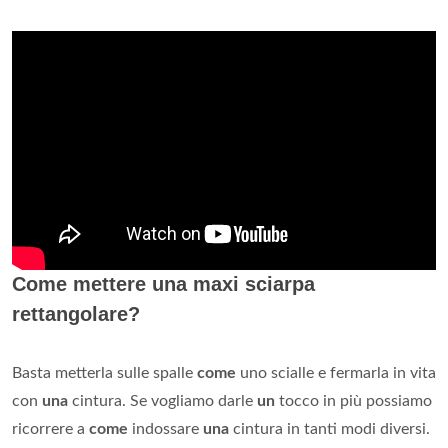
Come mettere una maxi sciarpa
rettangolare?
Basta metterla sulle spalle
come
uno scialle e fermarla in vita
con
una
cintura. Se vogliamo darle
un
tocco in più possiamo
ricorrere a
come
indossare
una
cintura in tanti modi diversi.