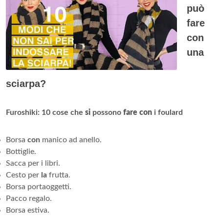
può
fare
con
una
sciarpa?
Furoshiki: 10 cose che
si
possono
fare con
i foulard
Borsa
con
manico ad anello.
Bottiglie.
Sacca per i libri.
Cesto per
la
frutta.
Borsa portaoggetti.
Pacco regalo.
Borsa estiva.