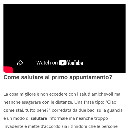
Come salutare al primo appuntamento?
La cosa migliore è non eccedere con i saluti amichevoli ma
neanche esagerare con le distanze. Una frase tipo: "Ciao
come
stai, tutto bene?", corredata da due baci sulla guancia
è un modo di
salutare
informale ma neanche troppo
invadente e mette d'accordo sia i timidoni che le persone