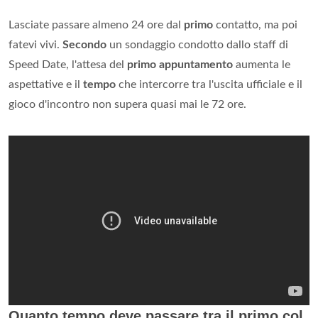
Lasciate passare almeno 24 ore dal
primo
contatto, ma poi
fatevi vivi.
Secondo
un sondaggio condotto dallo staff di
Speed Date, l'attesa del
primo appuntamento
aumenta le
aspettative e il
tempo
che intercorre tra l'uscita ufficiale e il
gioco d'incontro non supera quasi mai le 72 ore.
Quanto tempo deve passare tra il primo col