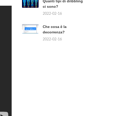
Quanti tipi di dribbling
ci sono?
2022-02-16
Che cosa è la
decorrenza?
2022-02-16