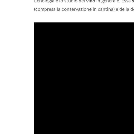
L'enologia è lo studio del
vino
in generale. Essa
s
(compresa la conservazione in cantina) e della d