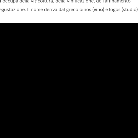
i
occupa della viticoltura, della vinificazione, dell'affinamento
egustazione. Il nome deriva dal greco oinos (
vino
) e logos (studio)