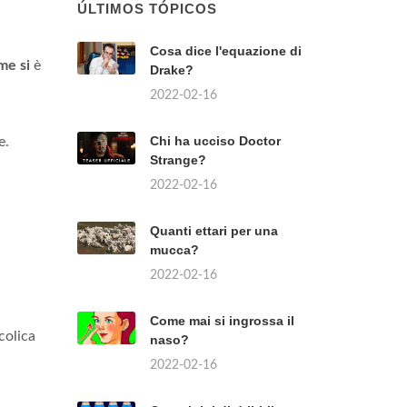
ÚLTIMOS TÓPICOS
Cosa dice l'equazione di
me si
è
Drake?
2022-02-16
Chi ha ucciso Doctor
e.
Strange?
2022-02-16
Quanti ettari per una
mucca?
2022-02-16
Come mai si ingrossa il
colica
naso?
2022-02-16