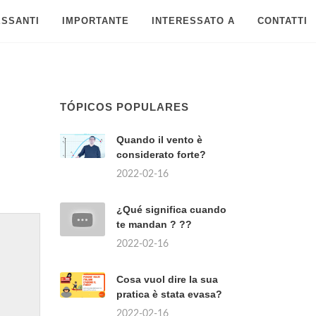
ESSANTI
IMPORTANTE
INTERESSATO A
CONTATTI
TÓPICOS POPULARES
Quando il vento è
considerato forte?
2022-02-16
¿Qué significa cuando
te mandan ? ??
2022-02-16
Cosa vuol dire la sua
pratica è stata evasa?
2022-02-16