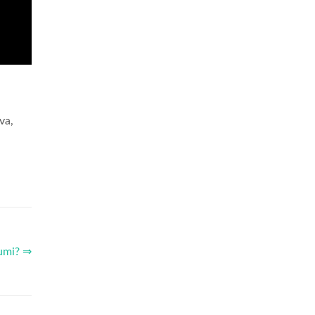
va,
iumi? ⇒