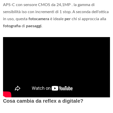
APS-C con sensore CMOS da 24,1MP . la gamma di
sensibilità iso con incrementi di 1 stop. A seconda dell'ottica
in uso, questa
fotocamera
è ideale
per
chi si approccia alla
fotografia
di
paesaggi
.
Cosa cambia da reflex a digitale?