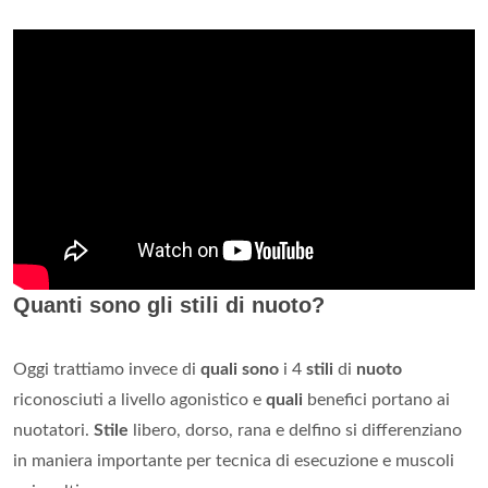
Quanti sono gli stili di nuoto?
Oggi trattiamo invece di
quali sono
i 4
stili
di
nuoto
riconosciuti a livello agonistico e
quali
benefici portano ai
nuotatori.
Stile
libero, dorso, rana e delfino si differenziano
in maniera importante per tecnica di esecuzione e muscoli