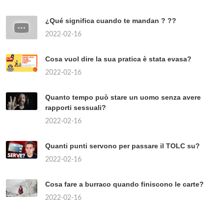
¿Qué significa cuando te mandan ? ??
2022-02-16
Cosa vuol dire la sua pratica è stata evasa?
2022-02-16
Quanto tempo può stare un uomo senza avere
rapporti sessuali?
2022-02-16
Quanti punti servono per passare il TOLC su?
2022-02-16
Cosa fare a burraco quando finiscono le carte?
2022-02-16