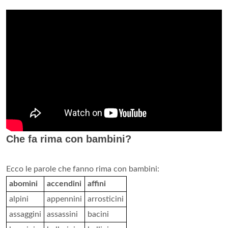
Che fa rima con bambini?
Ecco le parole che fanno rima con bambini:
abomini
accendini
affini
alpini
appennini
arrosticini
assaggini
assassini
bacini