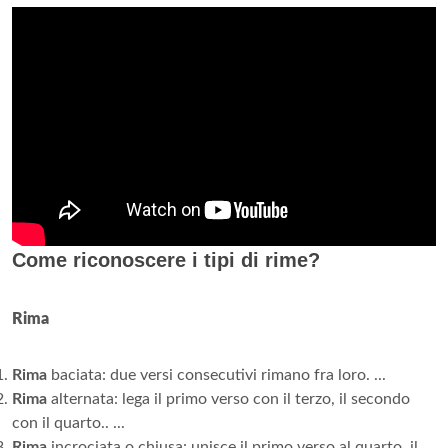
Come riconoscere i tipi di rime?
Rima
Rima
baciata: due versi consecutivi rimano fra loro. ...
Rima
alternata: lega il primo verso con il terzo, il secondo
con il quarto.. ...
Rima
incrociata o chiusa: unisce il primo verso al quarto, il