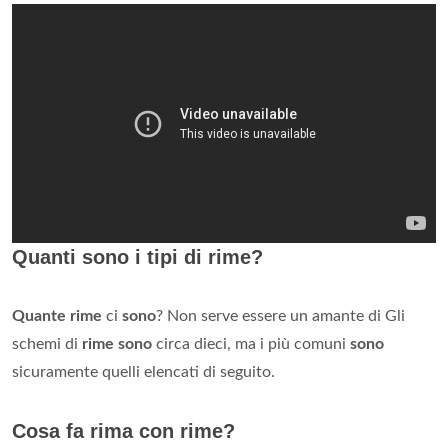
Quanti sono i tipi di rime?
Quante rime
ci
sono
? Non serve essere un amante di Gli
schemi di
rime sono
circa dieci, ma i più comuni
sono
sicuramente quelli elencati di seguito.
Cosa fa rima con rime?