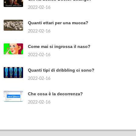
2022-02-16
Quanti ettari per una mucca?
2022-02-16
Come mai si ingrossa il naso?
2022-02-16
Quanti tipi di dribbling ci sono?
2022-02-16
Che cosa è la decorrenza?
2022-02-16