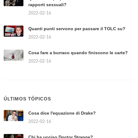
rapporti sessuali?
2022-02-16
Quanti punti servono per passare il TOLC su?
2022-02-16
Cosa fare a burraco quando finiscono le carte?
2022-02-16
ÚLTIMOS TÓPICOS
Cosa dice l'equazione di Drake?
2022-02-16
Chi ha ucciso Doctor Strange?