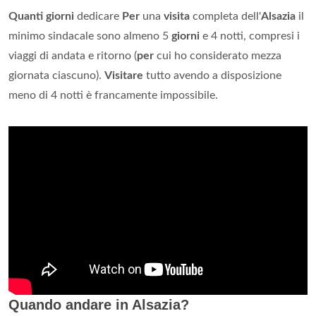
Quanti giorni
dedicare
Per
una
visita
completa dell'
Alsazia
il
minimo sindacale sono almeno 5
giorni
e 4 notti, compresi i
viaggi di andata e ritorno (
per
cui ho considerato mezza
giornata ciascuno).
Visitare
tutto avendo a disposizione
meno di 4 notti è francamente impossibile.
Quando andare in Alsazia?