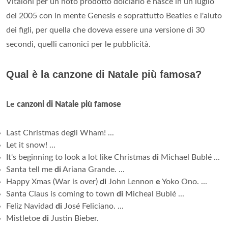
Vitaloni per un noto prodotto dolciario e nasce in un luglio
del 2005 con in mente Genesis e soprattutto Beatles e l'aiuto
dei figli, per quella che doveva essere una versione di 30
secondi, quelli canonici per le pubblicità.
Qual è la canzone di Natale più famosa?
Le
canzoni di Natale più famose
Last Christmas degli Wham! ...
Let it snow! ...
It's beginning to look a lot like Christmas
di
Michael Bublé ...
Santa tell me
di
Ariana Grande. ...
Happy Xmas (War is over)
di
John Lennon
e
Yoko Ono. ...
Santa Claus is coming to town
di
Micheal Bublé ...
Feliz Navidad
di
José Feliciano. ...
Mistletoe
di
Justin Bieber.