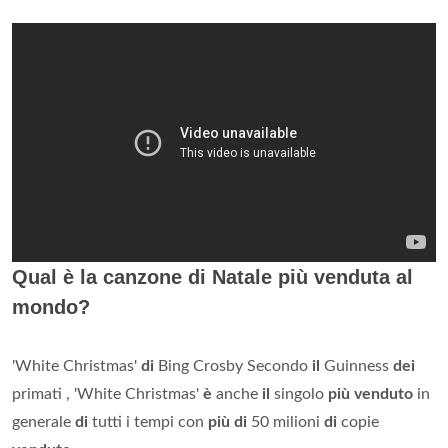
Qual è la canzone di Natale più venduta al
mondo?
'White Christmas'
di
Bing Crosby Secondo
il
Guinness
dei
primati , 'White Christmas'
è
anche
il
singolo
più venduto
in
generale
di
tutti i tempi con
più di
50 milioni
di
copie