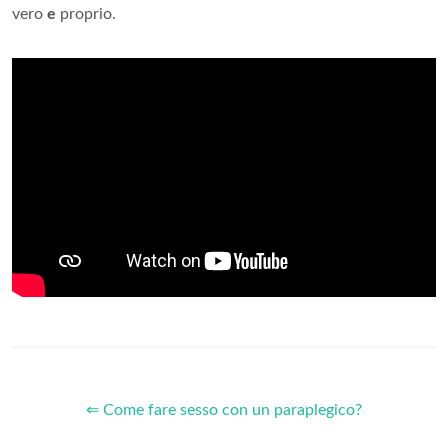
vero
e
proprio.
⇐ Come fare sesso con un paraplegico?