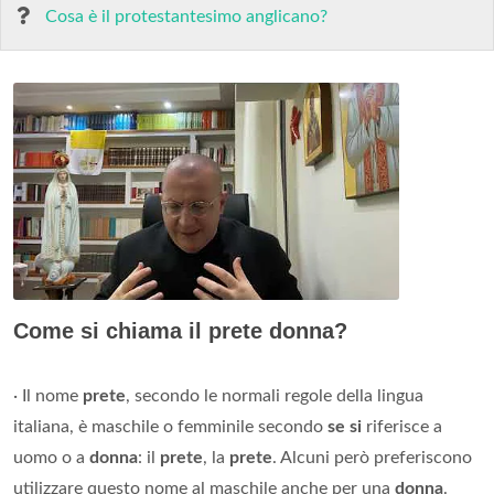
Cosa è il protestantesimo anglicano?
Come si chiama il prete donna?
· Il nome
prete
, secondo le normali regole della lingua
italiana, è maschile o femminile secondo
se si
riferisce a
uomo o a
donna
: il
prete
, la
prete
. Alcuni però preferiscono
utilizzare questo nome al maschile anche per una
donna
.