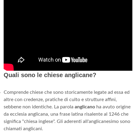
Quali sono le chiese anglicane?
Comprende chiese che sono storicamente legate ad essa ed
altre con credenze, pratiche di culto e strutture affini,
sebbene non identiche. La parola
anglicano
ha avuto origine
da ecclesia anglicana, una frase latina risalente al 1246 che
significa "chiesa inglese". Gli aderenti all'anglicanesimo sono
chiamati anglicani.