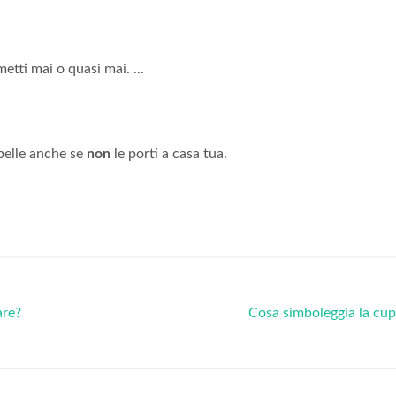
etti mai o quasi mai. ...
belle anche se
non
le porti a casa tua.
are?
Cosa simboleggia la cu