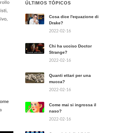
rollo
ÚLTIMOS TÓPICOS
sti,
Cosa dice l'equazione di
ivo,
Drake?
2022-02-16
Chi ha ucciso Doctor
Strange?
2022-02-16
Quanti ettari per una
mucca?
2022-02-16
come
Come mai si ingrossa il
a
naso?
2022-02-16