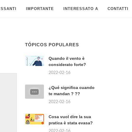
ESSANTI
IMPORTANTE
INTERESSATO A
CONTATTI
TÓPICOS POPULARES
Quando il vento è
considerato forte?
2022-02-16
¿Qué significa cuando
te mandan ? ??
2022-02-16
Cosa vuol dire la sua
pratica è stata evasa?
2022-02-16