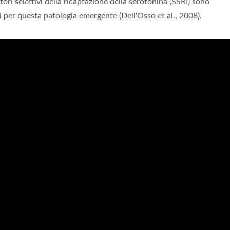
ori selettivi della ricaptazione della serotonina (SSRI) sono
i per questa patologia emergente (Dell'Osso et al., 2008).