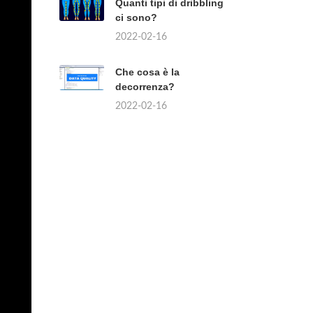
Quanti tipi di dribbling
ci sono?
2022-02-16
Che cosa è la
decorrenza?
2022-02-16