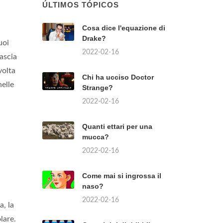
ÚLTIMOS TÓPICOS
Cosa dice l'equazione di
Drake?
uoi
2022-02-16
ascia
volta
Chi ha ucciso Doctor
nelle
Strange?
2022-02-16
Quanti ettari per una
mucca?
2022-02-16
Come mai si ingrossa il
naso?
2022-02-16
a, la
lare.