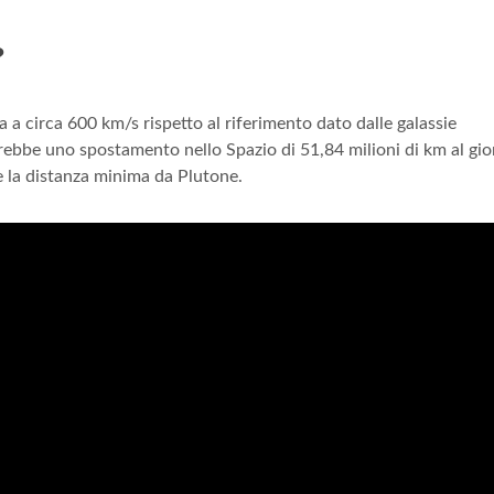
?
 a circa 600 km/s rispetto al riferimento dato dalle galassie
pirebbe uno spostamento nello Spazio di 51,84 milioni di km al gio
te la distanza minima da Plutone.