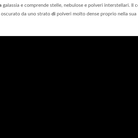
a
galassia e comprende stelle, nebulose e polveri interstellari. Il 
 oscurato da uno strato
di
polveri molto dense proprio nella sua