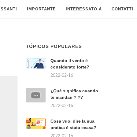
ESSANTI
IMPORTANTE
INTERESSATO A
CONTATTI
TÓPICOS POPULARES
Quando il vento è
considerato forte?
2022-02-16
¿Qué significa cuando
te mandan ? ??
2022-02-16
Cosa vuol dire la sua
pratica è stata evasa?
2022-02-16