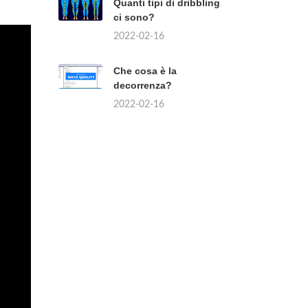
Quanti tipi di dribbling
ci sono?
2022-02-16
Che cosa è la
decorrenza?
2022-02-16