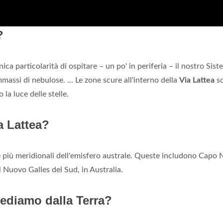
?
nica particolarità di ospitare – un po' in periferia – il nostro Sis
mmassi di nebulose. ... Le zone scure all'interno della
Via Lattea
s
la luce delle stelle.
a Lattea?
e più meridionali dell'emisfero australe. Queste includono Capo 
l Nuovo Galles del Sud, in Australia.
vediamo dalla Terra?