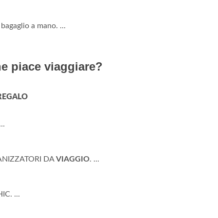
 bagaglio a mano. ...
e piace viaggiare?
REGALO
..
ANIZZATORI DA
VIAGGIO
. ...
. ...