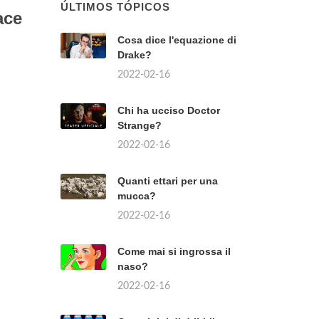
ÚLTIMOS TÓPICOS
ace
Cosa dice l'equazione di
Drake?
2022-02-16
Chi ha ucciso Doctor
Strange?
2022-02-16
Quanti ettari per una
mucca?
2022-02-16
Come mai si ingrossa il
naso?
2022-02-16