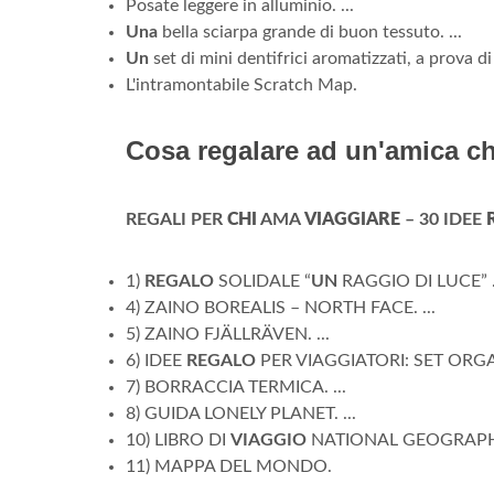
Posate leggere in alluminio. ...
Una
bella sciarpa grande di buon tessuto. ...
Un
set di mini dentifrici aromatizzati, a prova di
L'intramontabile Scratch Map.
Cosa regalare ad un'amica ch
REGALI PER
CHI
AMA
VIAGGIARE
– 30 IDEE
1)
REGALO
SOLIDALE “
UN
RAGGIO DI LUCE” .
4) ZAINO BOREALIS – NORTH FACE. ...
5) ZAINO FJÄLLRÄVEN. ...
6) IDEE
REGALO
PER VIAGGIATORI: SET ORG
7) BORRACCIA TERMICA. ...
8) GUIDA LONELY PLANET. ...
10) LIBRO DI
VIAGGIO
NATIONAL GEOGRAPHIC
11) MAPPA DEL MONDO.