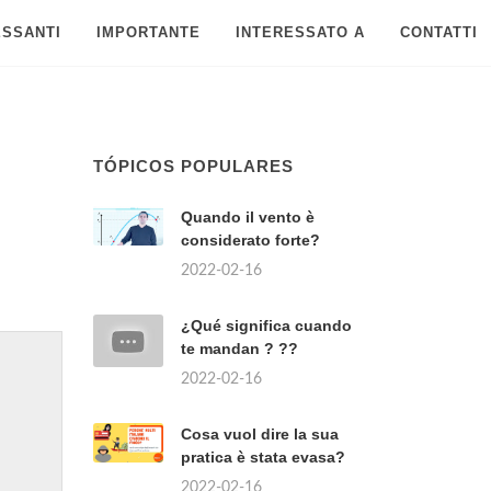
ESSANTI
IMPORTANTE
INTERESSATO A
CONTATTI
TÓPICOS POPULARES
Quando il vento è
considerato forte?
2022-02-16
¿Qué significa cuando
te mandan ? ??
2022-02-16
Cosa vuol dire la sua
pratica è stata evasa?
2022-02-16