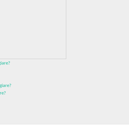
iare?
giare?
re?