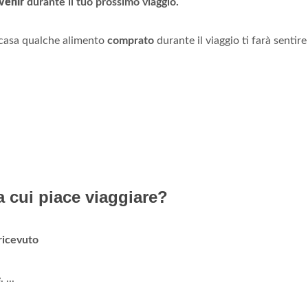
venir
durante il tuo prossimo viaggio.
 casa qualche alimento
comprato
durante il viaggio ti farà sentire
a cui piace viaggiare?
ricevuto
...