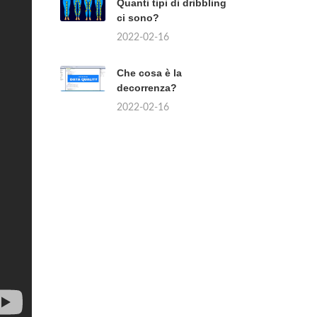
Quanti tipi di dribbling
ci sono?
2022-02-16
Che cosa è la
decorrenza?
2022-02-16