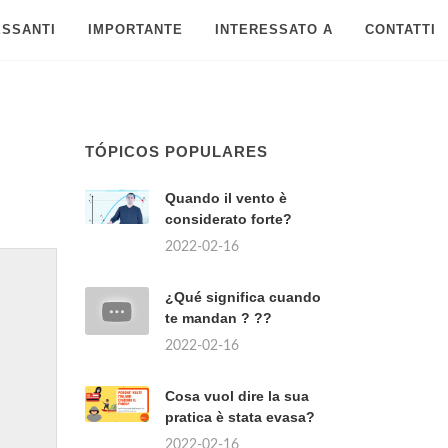
ESSANTI
IMPORTANTE
INTERESSATO A
CONTATTI
TÓPICOS POPULARES
Quando il vento è
considerato forte?
2022-02-16
¿Qué significa cuando
te mandan ? ??
2022-02-16
Cosa vuol dire la sua
pratica è stata evasa?
2022-02-16