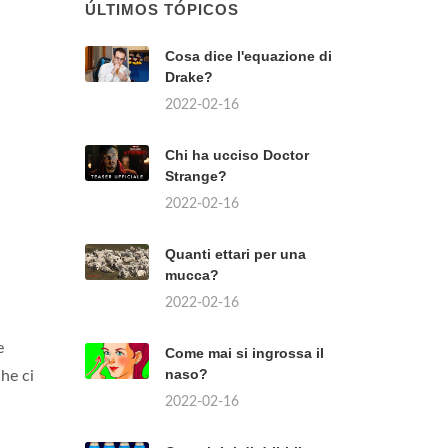
ÚLTIMOS TÓPICOS
Cosa dice l'equazione di
Drake?
2022-02-16
Chi ha ucciso Doctor
Strange?
2022-02-16
Quanti ettari per una
mucca?
2022-02-16
e
Come mai si ingrossa il
naso?
he ci
2022-02-16