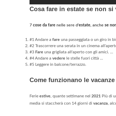
Cosa fare in estate se non si
7
cose da fare
nelle sere d'
estate
, anche
se no
#1 Andare a
fare
una passeggiata o un giro in bic
#2 Trascorrere una serata in un cinema all'aperto.
#3
Fare
una grigliata all'aperto con gli amici. ...
#4 Andare a
vedere
le stelle fuori città ...
#5 Leggere in balcone/terrazzo.
Come funzionano le vacanze 
Ferie
estive
, quante settimane nel
2021
Più di u
media si staccherà con 14 giorni di
vacanza
, al