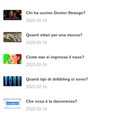
Chi ha ucciso Doctor Strange?
2022-02-16
Quanti ettari per una mucca?
2022-02-16
Come mai si ingrossa il naso?
2022-02-16
Quanti tipi di dribbling ci sono?
2022-02-16
Che cosa è la decorrenza?
2022-02-16