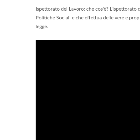
Ispettorato del Lavoro: che cos'è? L'ispettorato 
Politiche Sociali e che effettua delle vere e propr
legge.