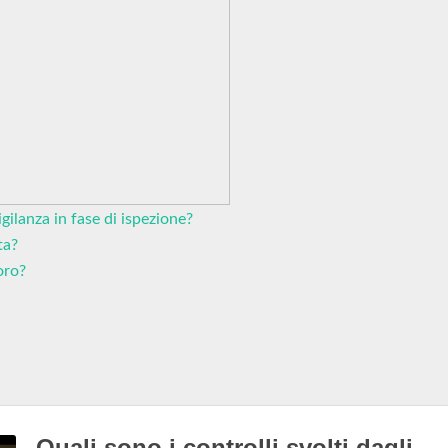
igilanza in fase di ispezione?
ta?
oro?
Quali sono i controlli svolti dagli