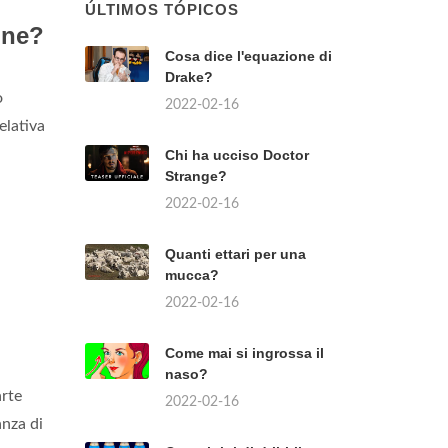
ÚLTIMOS TÓPICOS
one?
Cosa dice l'equazione di
Drake?
ò
2022-02-16
elativa
Chi ha ucciso Doctor
Strange?
2022-02-16
Quanti ettari per una
mucca?
2022-02-16
Come mai si ingrossa il
naso?
arte
2022-02-16
anza di