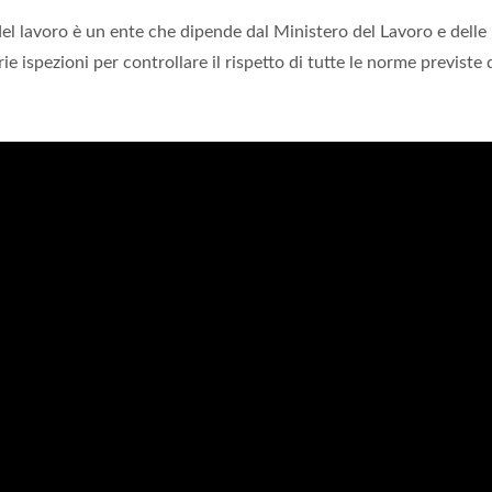
del lavoro è un ente che dipende dal Ministero del Lavoro e delle
ie ispezioni per controllare il rispetto di tutte le norme previste 