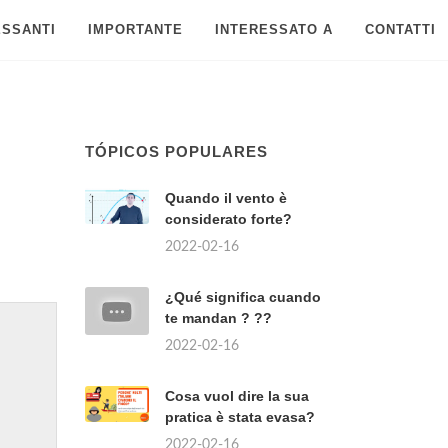
ESSANTI
IMPORTANTE
INTERESSATO A
CONTATTI
TÓPICOS POPULARES
Quando il vento è
considerato forte?
2022-02-16
¿Qué significa cuando
te mandan ? ??
2022-02-16
Cosa vuol dire la sua
pratica è stata evasa?
2022-02-16