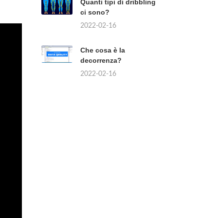
Quanti tipi di dribbling
ci sono?
2022-02-16
Che cosa è la
decorrenza?
2022-02-16