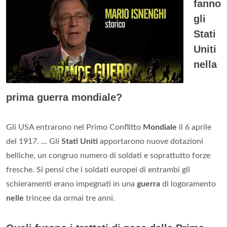
fanno
gli
Stati
Uniti
nella
prima guerra mondiale?
Gli USA entrarono nel Primo Conflitto
Mondiale
il 6 aprile
del 1917. ... Gli
Stati Uniti
apportarono nuove dotazioni
belliche, un congruo numero di soldati e soprattutto forze
fresche. Si pensi che i soldati europei di entrambi gli
schieramenti erano impegnati in una
guerra
di logoramento
nelle
trincee da ormai tre anni.