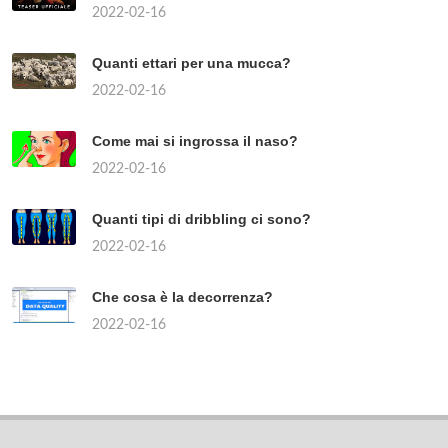
2022-02-16
Quanti ettari per una mucca?
2022-02-16
Come mai si ingrossa il naso?
2022-02-16
Quanti tipi di dribbling ci sono?
2022-02-16
Che cosa è la decorrenza?
2022-02-16