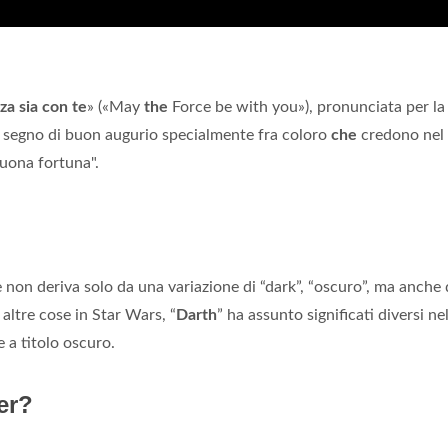
za sia con te
» («May
the
Force be with you»), pronunciata per la
me segno di buon augurio specialmente fra coloro
che
credono nel 
buona fortuna".
e non deriva solo da una variazione di “dark”, “oscuro”, ma anche 
altre cose in Star Wars, “
Darth
” ha assunto significati diversi ne
 a titolo oscuro.
er?