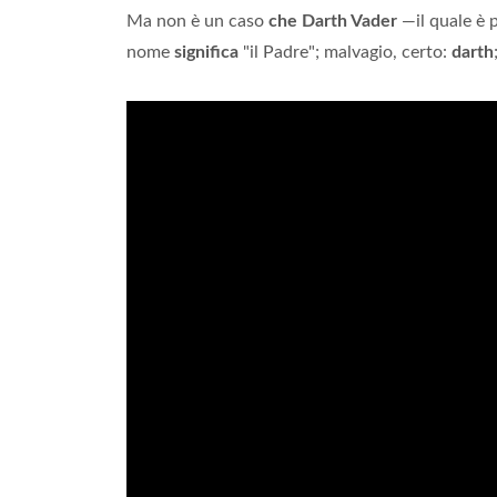
Ma non è un caso
che Darth Vader
—il quale è p
nome
significa
"il Padre"; malvagio, certo:
darth