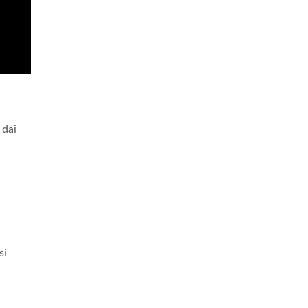
 dai
si