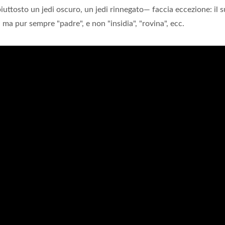
iuttosto un jedi oscuro, un jedi rinnegato— faccia eccezione: il 
; ma pur sempre "padre", e non "insidia", "rovina", ecc.