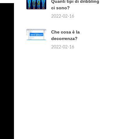
Quanti tipi di dribbling
ci sono?
2022-02-16
Che cosa è la
decorrenza?
2022-02-16