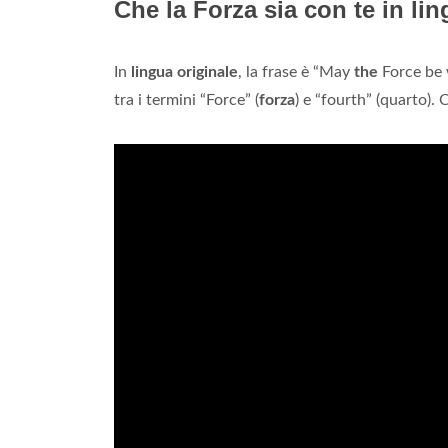
Che la Forza sia con te in li
In
lingua originale
, la frase è “May
the
Force be w
tra i termini “Force” (
forza
) e “fourth” (quarto). 