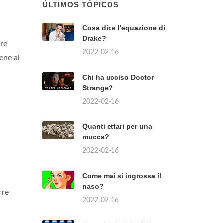
ÚLTIMOS TÓPICOS
Cosa dice l'equazione di
Drake?
ere
2022-02-16
ene al
Chi ha ucciso Doctor
Strange?
2022-02-16
Quanti ettari per una
mucca?
2022-02-16
Come mai si ingrossa il
naso?
rre
2022-02-16