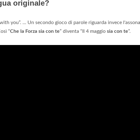
ngua originale?
ith you”. ... Un secondo gioco di parole riguarda invece l'asson
Così “
Che la Forza sia con te
” diventa “Il 4 maggio
sia con te
”.