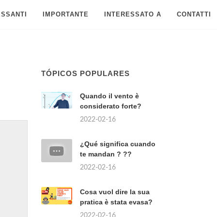
ESSANTI
IMPORTANTE
INTERESSATO A
CONTATTI
TÓPICOS POPULARES
Quando il vento è
considerato forte?
2022-02-16
¿Qué significa cuando
te mandan ? ??
2022-02-16
Cosa vuol dire la sua
pratica è stata evasa?
2022-02-16