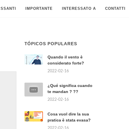
ESSANTI
IMPORTANTE
INTERESSATO A
CONTATTI
TÓPICOS POPULARES
Quando il vento è
considerato forte?
2022-02-16
¿Qué significa cuando
te mandan ? ??
2022-02-16
Cosa vuol dire la sua
pratica è stata evasa?
2022-02-16