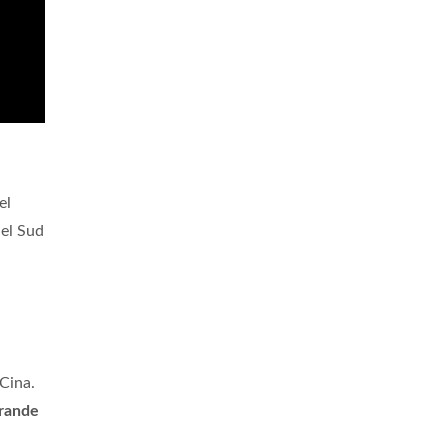
el
del Sud
 Cina.
grande