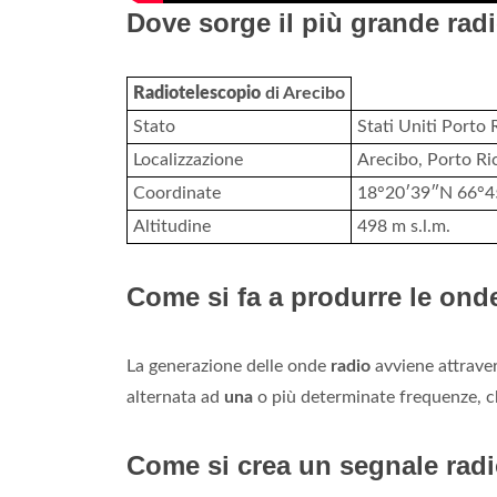
Dove sorge il più grande ra
Radiotelescopio
di Arecibo
Stato
Stati Uniti Porto 
Localizzazione
Arecibo, Porto Ri
Coordinate
18°20′39″N 66°4
Altitudine
498 m s.l.m.
Come si fa a produrre le ond
La generazione delle onde
radio
avviene attraver
alternata ad
una
o più determinate frequenze, c
Come si crea un segnale rad