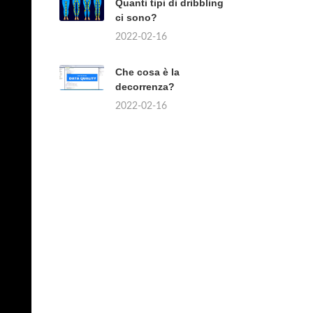
Quanti tipi di dribbling
ci sono?
2022-02-16
Che cosa è la
decorrenza?
2022-02-16