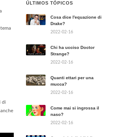
ÚLTIMOS TÓPICOS
a
Cosa dice l'equazione di
Drake?
istema
2022-02-16
Chi ha ucciso Doctor
Strange?
2022-02-16
Quanti ettari per una
mucca?
2022-02-16
 di
Come mai si ingrossa il
a anche
naso?
2022-02-16