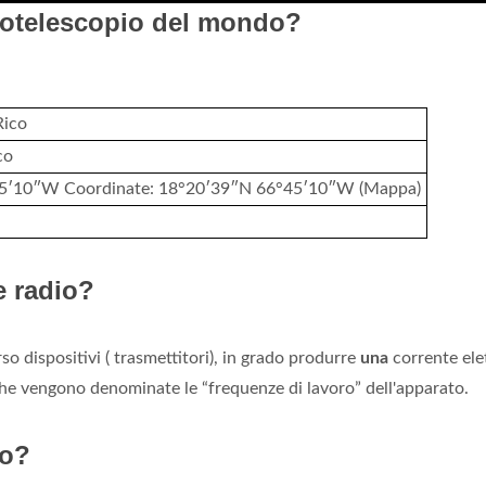
diotelescopio del mondo?
Rico
co
5′10″W Coordinate: 18°20′39″N 66°45′10″W (Mappa)
e radio?
so dispositivi ( trasmettitori), in grado produrre
una
corrente ele
he vengono denominate le “frequenze di lavoro” dell'apparato.
io?