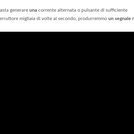
basta generare
una
corrente alternata o pulsante di sufficiente
erruttore migliaia di volte al secondo, produrremmo
un segnale 