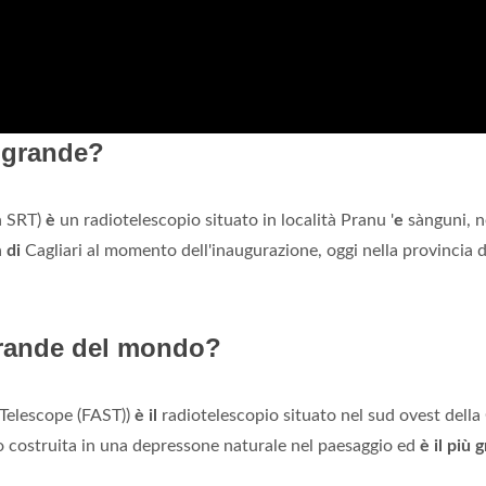
ù grande?
in SRT)
è
un radiotelescopio situato in località Pranu '
e
sànguni, n
a
di
Cagliari al momento dell'inaugurazione, oggi nella provincia 
 grande del mondo?
Telescope (FAST))
è il
radiotelescopio situato nel sud ovest della
 costruita in una depressone naturale nel paesaggio ed
è il più 