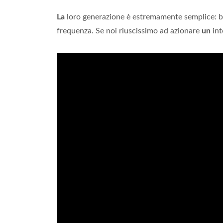
La
loro generazione è estremamente semplice: 
frequenza. Se noi riuscissimo ad azionare
un
int