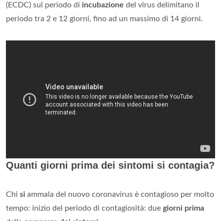
(ECDC) sul periodo di
incubazione
del virus delimitano il
periodo tra 2 e 12 giorni, fino ad un massimo di 14 giorni.
Quanti giorni prima dei sintomi si contagia?
Chi
si
ammala del nuovo coronavirus è contagioso per molto
tempo: inizio del periodo di contagiosità: due
giorni prima