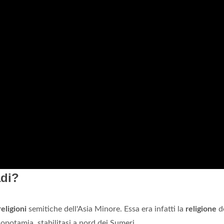
adi?
religioni
semitiche dell'Asia Minore. Essa era infatti la
religione
de
opotamia, stabilitasi a nord dei Sumeri.