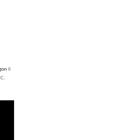
gon
il
.C.