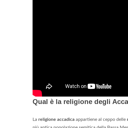
Qual è la religione degli Acc
La
religione accadica
appartiene al ceppo delle
più antica popolazione semitica della Bassa Mes