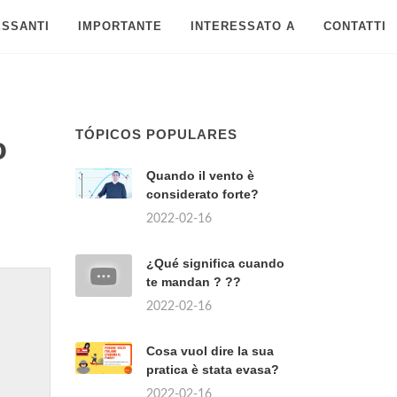
ESSANTI
IMPORTANTE
INTERESSATO A
CONTATTI
TÓPICOS POPULARES
o
Quando il vento è
considerato forte?
2022-02-16
¿Qué significa cuando
te mandan ? ??
2022-02-16
Cosa vuol dire la sua
pratica è stata evasa?
2022-02-16