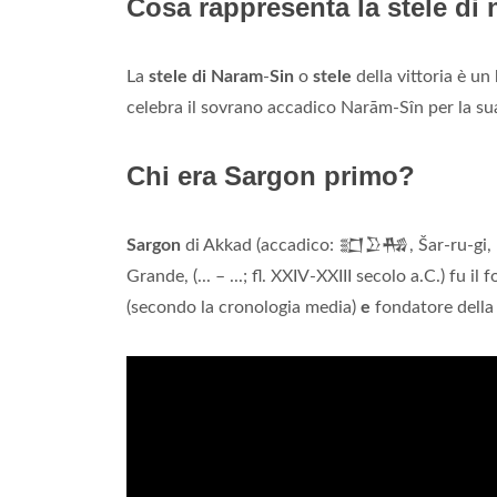
Cosa rappresenta la stele di
La
stele di Naram
-
Sin
o
stele
della vittoria è un
celebra il sovrano accadico Narām-Sîn per la sua 
Chi era Sargon primo?
Sargon
di Akkad (accadico: 𒊬𒊒𒄀, Šar-ru-gi, "i
Grande, (... – ...; fl. XXIV-XXIII secolo a.C.) fu il
(secondo la cronologia media)
e
fondatore della 