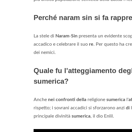
Perché naram sin si fa rappr
La stele di
Naram
-
Sin
presenta un evidente scopo 
accadico e celebrare il suo
re
. Per questo ha cre
dei nemici.
Quale fu l'atteggiamento degl
sumerica?
Anche
nei confronti della
religione
sumerica
l'
a
rispetto; i sovrani accadici si sforzarono anzi
di
l
principale divinità
sumerica
, il dio Enlil.