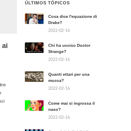
ÚLTIMOS TÓPICOS
Cosa dice l'equazione di
Drake?
2022-02-16
 ai
Chi ha ucciso Doctor
Strange?
2022-02-16
Quanti ettari per una
mucca?
tro
2022-02-16
r
asi
Come mai si ingrossa il
naso?
2022-02-16