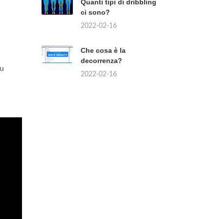
Quanti tipi di dribbling
ci sono?
2022-02-16
Che cosa è la
decorrenza?
tu
2022-02-16