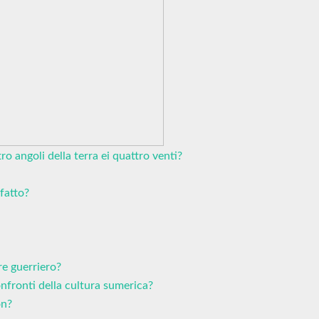
o angoli della terra ei quattro venti?
fatto?
re guerriero?
onfronti della cultura sumerica?
on?