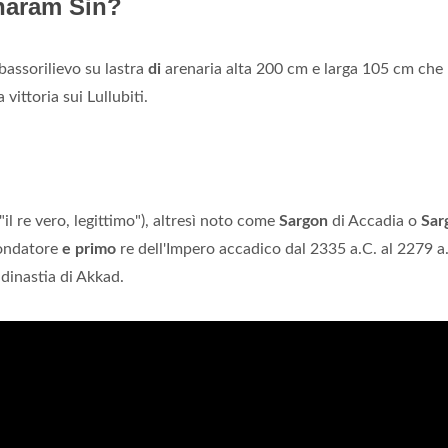
 naram Sin?
 bassorilievo su lastra
di
arenaria alta 200 cm e larga 105 cm che
vittoria sui Lullubiti.
l re vero, legittimo"), altresì noto come
Sargon
di Accadia o
Sar
 fondatore
e primo
re dell'Impero accadico dal 2335 a.C. al 2279 a
dinastia di Akkad.