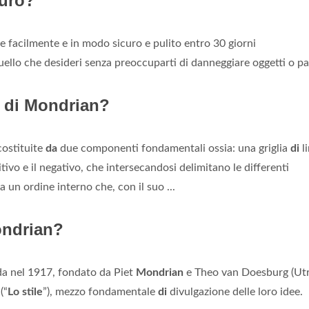
muro?
e facilmente e in modo sicuro e pulito entro 30 giorni
quello che desideri senza preoccuparti di danneggiare oggetti o pa
te di Mondrian?
costituite
da
due componenti fondamentali ossia: una griglia
di
l
itivo e il negativo, che intersecandosi delimitano le differenti
a un ordine interno che, con il suo ...
ondrian?
da nel 1917, fondato da Piet
Mondrian
e Theo van Doesburg (Utr
(“
Lo stile
”), mezzo fondamentale
di
divulgazione delle loro idee.