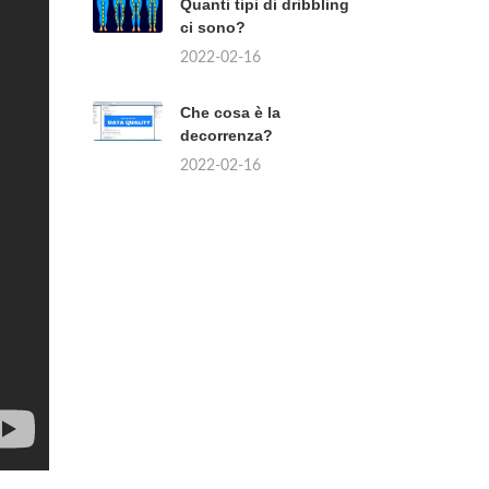
Quanti tipi di dribbling
ci sono?
2022-02-16
Che cosa è la
decorrenza?
2022-02-16