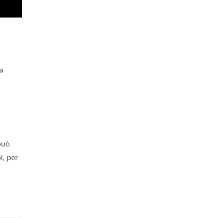
a
può
l, per