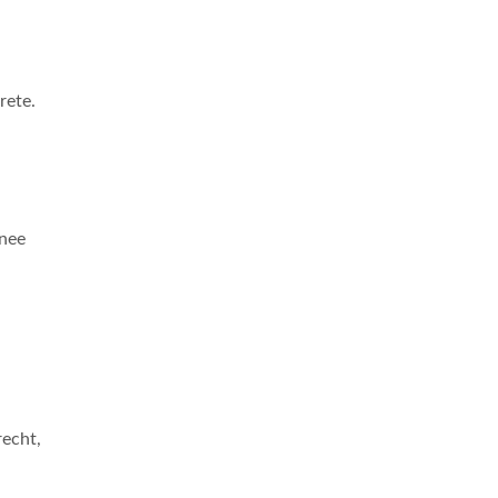
rete.
inee
echt,