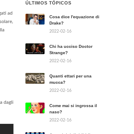
ÚLTIMOS TÓPICOS
gati ad
Cosa dice l'equazione di
solare,
Drake?
lla
2022-02-16
Chi ha ucciso Doctor
Strange?
2022-02-16
Quanti ettari per una
mucca?
2022-02-16
a dagli
Come mai si ingrossa il
naso?
2022-02-16