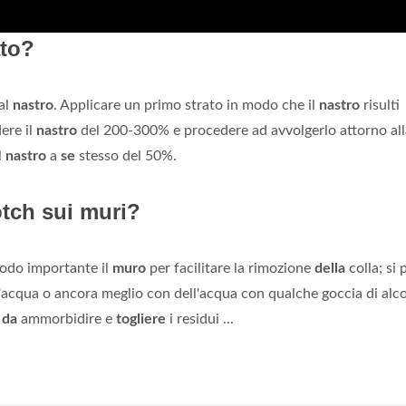
ato?
dal
nastro
. Applicare un primo strato in modo che il
nastro
risulti
ere il
nastro
del 200-300% e procedere ad avvolgerlo attorno all
l
nastro
a
se
stesso del 50%.
otch sui muri?
modo importante il
muro
per facilitare la rimozione
della
colla; si 
acqua o ancora meglio con dell'acqua con qualche goccia di alco
ì
da
ammorbidire e
togliere
i residui ...