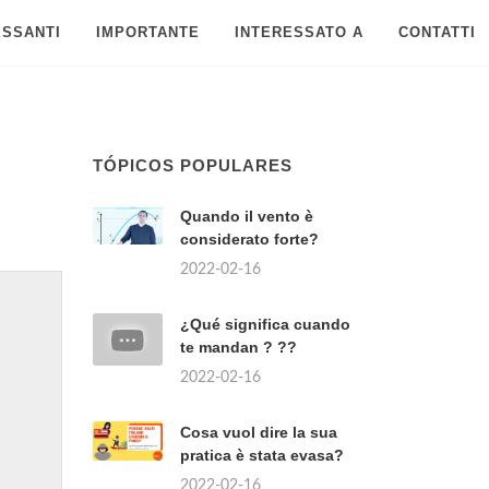
ESSANTI
IMPORTANTE
INTERESSATO A
CONTATTI
TÓPICOS POPULARES
Quando il vento è
considerato forte?
2022-02-16
¿Qué significa cuando
te mandan ? ??
2022-02-16
Cosa vuol dire la sua
pratica è stata evasa?
2022-02-16