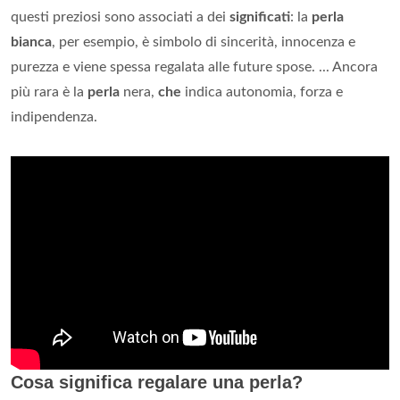
questi preziosi sono associati a dei
significati
: la
perla
bianca
, per esempio, è simbolo di sincerità, innocenza e
purezza e viene spessa regalata alle future spose. ... Ancora
più rara è la
perla
nera,
che
indica autonomia, forza e
indipendenza.
Cosa significa regalare una perla?