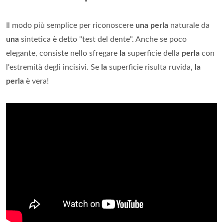
Il modo più semplice per riconoscere
una perla
naturale da
una
sintetica è detto "test del dente". Anche se poco
elegante, consiste nello sfregare
la
superficie della
perla
con
l'estremità degli incisivi. Se
la
superficie risulta ruvida,
la
perla
è vera!