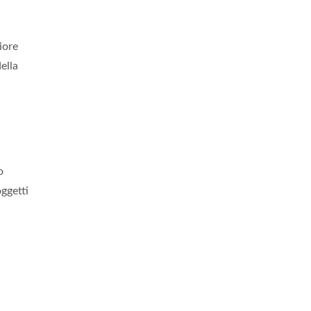
iore
ella
o
oggetti