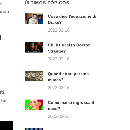
ÚLTIMOS TÓPICOS
a
vando
Cosa dice l'equazione di
Drake?
2022-02-16
i
Chi ha ucciso Doctor
Strange?
2022-02-16
Quanti ettari per una
mucca?
2022-02-16
tti
sui
Come mai si ingrossa il
naso?
2022-02-16