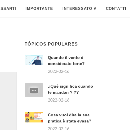
ESSANTI
IMPORTANTE
INTERESSATO A
CONTATTI
TÓPICOS POPULARES
Quando il vento è
considerato forte?
2022-02-16
¿Qué significa cuando
te mandan ? ??
2022-02-16
Cosa vuol dire la sua
pratica è stata evasa?
2022-02-16