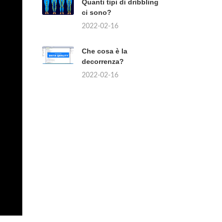
Quanti tipi di dribbling
ci sono?
2022-02-16
Che cosa è la
decorrenza?
2022-02-16