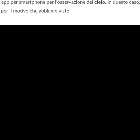
e app per smartphone per l'osservazione del
cielo
. In questo caso
, per il motivo che abbiamo visto.