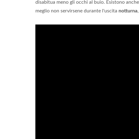
disabitua meno gli occhi al buio. Esistono anch
meglio non servirsene durante l'uscita
notturna