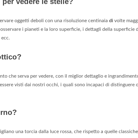
per vedere le stelle?
ervare oggetti deboli con una risoluzione centinaia
di
volte magg
ervare i pianeti e la loro superficie, i dettagli della superficie d
 ecc.
ottico?
to che serva per vedere, con il miglior dettaglio e ingrandiment
ssere visti dai nostri occhi, i quali sono incapaci di distinguere 
urno?
sigliano una torcia dalla luce rossa, che rispetto a quelle classiche