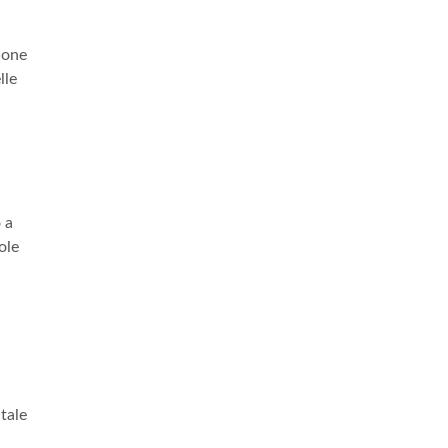
ione
lle
o a
ole
tale