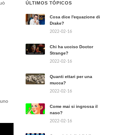
ÚLTIMOS TÓPICOS
può
Cosa dice l'equazione di
Drake?
2022-02-16
Chi ha ucciso Doctor
Strange?
2022-02-16
Quanti ettari per una
mucca?
2022-02-16
 uno
Come mai si ingrossa il
naso?
2022-02-16