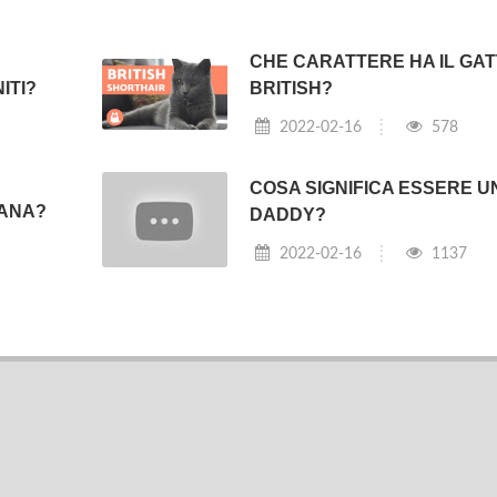
CHE CARATTERE HA IL GA
ITI?
BRITISH?
2022-02-16
578
COSA SIGNIFICA ESSERE U
IANA?
DADDY?
2022-02-16
1137