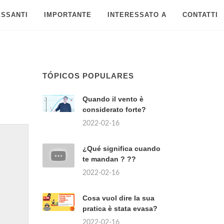
ESSANTI
IMPORTANTE
INTERESSATO A
CONTATTI
TÓPICOS POPULARES
Quando il vento è
considerato forte?
2022-02-16
¿Qué significa cuando
te mandan ? ??
2022-02-16
Cosa vuol dire la sua
pratica è stata evasa?
2022-02-16