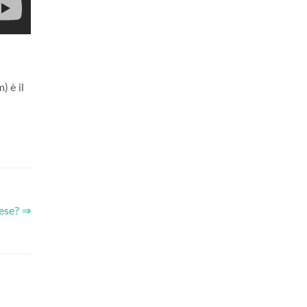
) è il
dese? ⇒