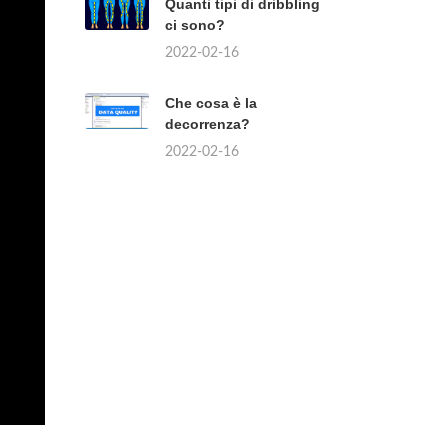
Quanti tipi di dribbling
ci sono?
2022-02-16
Che cosa è la
decorrenza?
2022-02-16