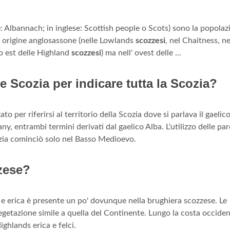
e: Albannach; in inglese: Scottish people o Scots) sono la popolaz
i origine anglosassone (nelle Lowlands
scozzesi
, nel Chaitness, ne
mo est delle Highland
scozzesi
) ma nell' ovest delle ...
e Scozia per indicare tutta la Scozia?
to per riferirsi al territorio della Scozia dove si parlava il gaelic
y, entrambi termini derivati dal gaelico Alba. L'utilizzo delle par
cozia cominciò solo nel Basso Medioevo.
zese?
ci e erica è presente un po' dovunque nella brughiera scozzese. Le
getazione simile a quella del Continente. Lungo la costa occiden
ghlands erica e felci.