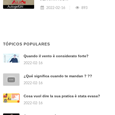
2022-02-16
893
TÓPICOS POPULARES
Quando il vento è considerato forte?
2022-02-16
¿Qué significa cuando te mandan ? ??
2022-02-16
Cosa vuol dire la sua pratica è stata evasa?
2022-02-16