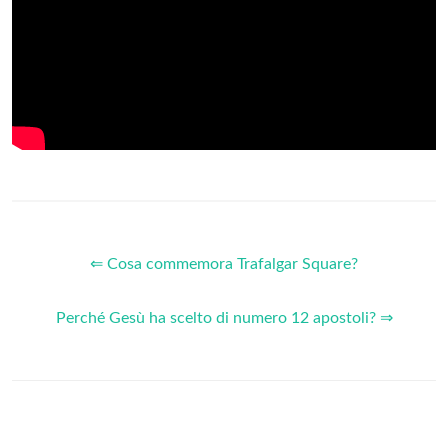
⇐ Cosa commemora Trafalgar Square?
Perché Gesù ha scelto di numero 12 apostoli? ⇒