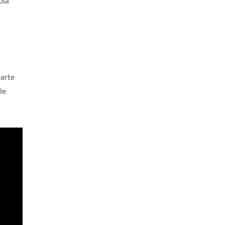
bia
arte
le