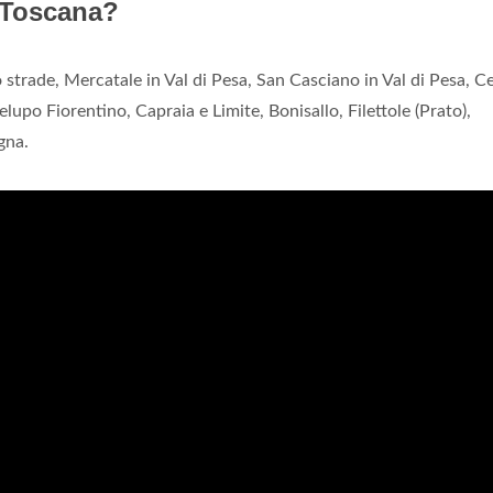
n Toscana?
 strade, Mercatale in Val di Pesa, San Casciano in Val di Pesa, Ce
upo Fiorentino, Capraia e Limite, Bonisallo, Filettole (Prato),
gna.