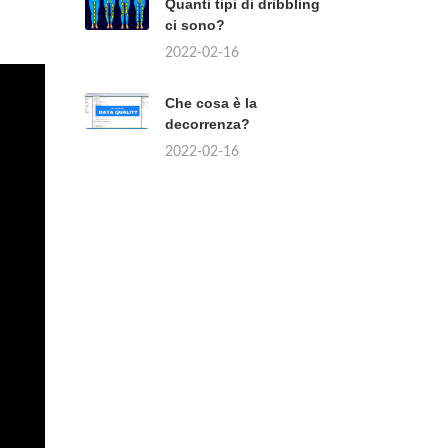
Quanti tipi di dribbling
ci sono?
2022-02-16
Che cosa è la
decorrenza?
2022-02-16