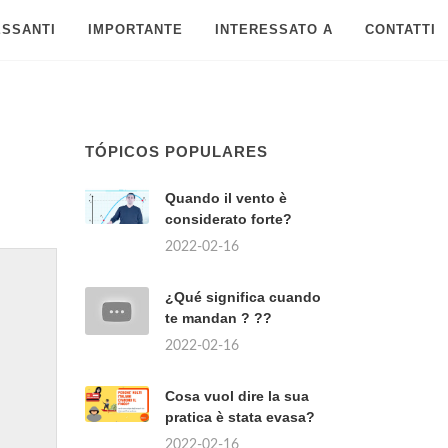
ESSANTI
IMPORTANTE
INTERESSATO A
CONTATTI
TÓPICOS POPULARES
Quando il vento è
considerato forte?
2022-02-16
¿Qué significa cuando
te mandan ? ??
2022-02-16
Cosa vuol dire la sua
pratica è stata evasa?
2022-02-16