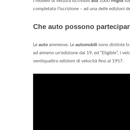
I modelli di vettura iscrivibili
alla
1000
Miglia
son
completato l'iscrizione – ad una delle edizioni 
Che auto possono partecipare
Le
auto
ammesse. Le
automobili
sono distinte tr
ad almeno un'edizione dal 19, ed “Eligible”, i v
ventiquattro edizioni di velocità fino al 1957.