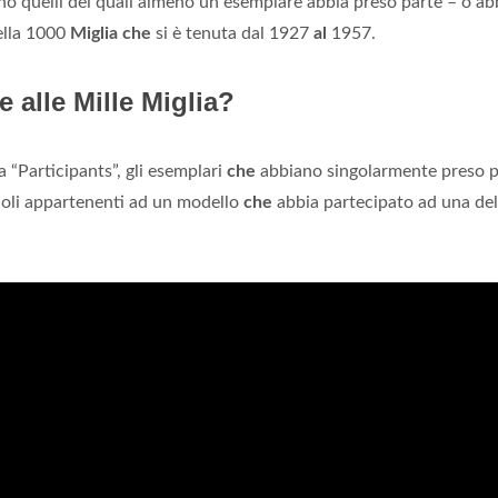
o quelli dei quali almeno un esemplare abbia preso parte – o ab
della 1000
Miglia che
si è tenuta dal 1927
al
1957.
 alle Mille Miglia?
a “Participants”, gli esemplari
che
abbiano singolarmente preso p
eicoli appartenenti ad un modello
che
abbia partecipato ad una del