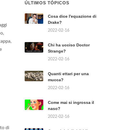
ÚLTIMOS TÓPICOS
Cosa dice l'equazione di
Drake?
aggi
2022-02-16
io,
tappa,
Chi ha ucciso Doctor
e
Strange?
2022-02-16
Quanti ettari per una
mucca?
2022-02-16
Come mai si ingrossa il
naso?
2022-02-16
to di