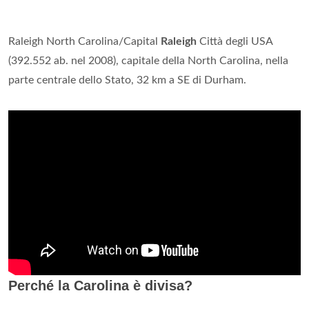
Raleigh North Carolina/Capital
Raleigh
Città degli USA
(392.552 ab. nel 2008), capitale della North Carolina, nella
parte centrale dello Stato, 32 km a SE di Durham.
Perché la Carolina è divisa?