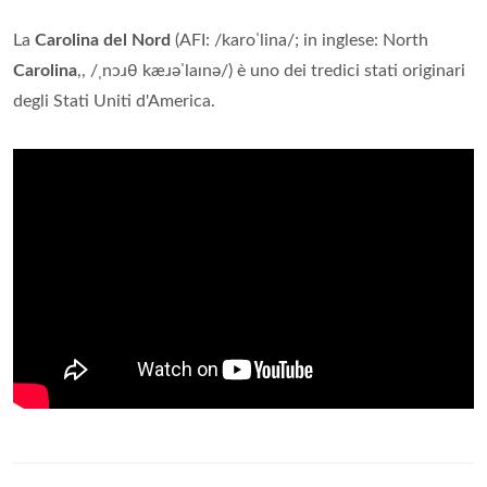
La
Carolina del Nord
(AFI: /karoˈlina/; in inglese: North
Carolina
,, /ˌnɔɹθ kæɹəˈlaɪnə/) è uno dei tredici stati originari
degli Stati Uniti d'America.