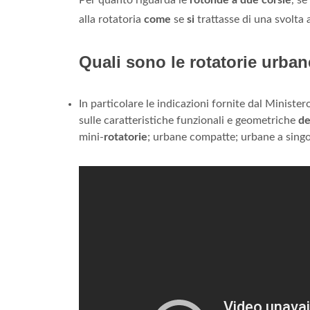
Per quanto riguarda le
rotonde a due corsie
, se
alla rotatoria
come
se
si
trattasse di una svolta 
Quali sono le rotatorie urba
In particolare le indicazioni fornite dal Ministe
sulle caratteristiche funzionali e geometriche
de
mini-
rotatorie
; urbane compatte; urbane a singo