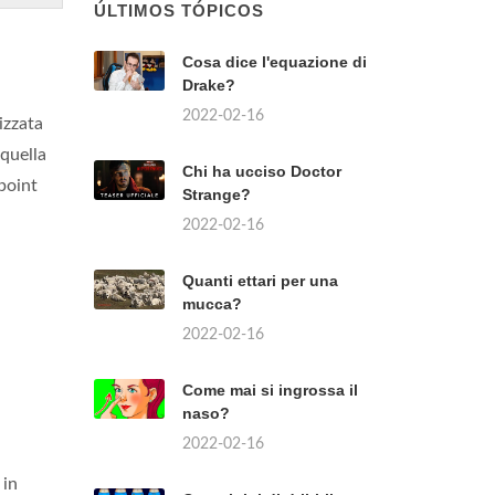
ÚLTIMOS TÓPICOS
Cosa dice l'equazione di
Drake?
2022-02-16
izzata
 quella
Chi ha ucciso Doctor
point
Strange?
2022-02-16
Quanti ettari per una
mucca?
2022-02-16
Come mai si ingrossa il
naso?
2022-02-16
 in