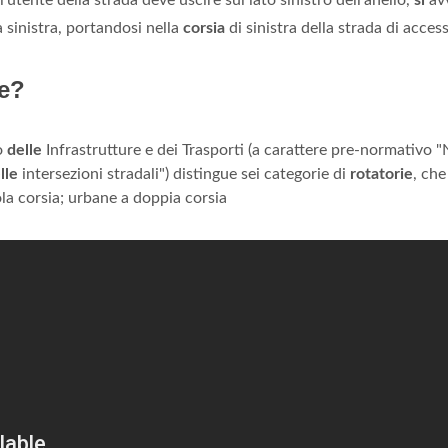
 l'utente della strada deve uscire sul lato sinistro dell'anello,
si
avv
a sinistra, portandosi nella
corsia
di sinistra della strada di acces
ne?
ro
delle
Infrastrutture e dei Trasporti (a carattere pre-normativo
lle
intersezioni stradali") distingue sei categorie di
rotatorie
, che
la corsia; urbane a doppia corsia