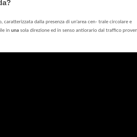
da?
, caratterizzata dalla presenza di un'area cen- trale circolare e
ile in
una
sola direzione ed in senso antiorario dal traffico prove