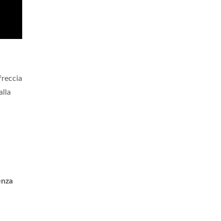
freccia
alla
enza