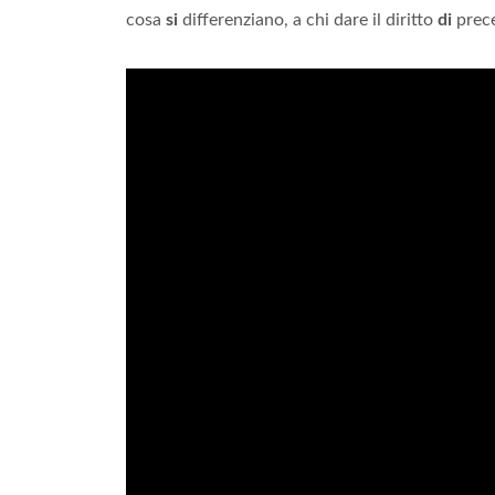
cosa
si
differenziano, a chi dare il diritto
di
prece