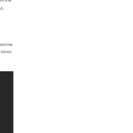
icina
so.
 "Norme
 sono: