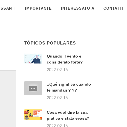
ESSANTI
IMPORTANTE
INTERESSATO A
CONTATTI
TÓPICOS POPULARES
Quando il vento è
considerato forte?
2022-02-16
¿Qué significa cuando
te mandan ? ??
2022-02-16
Cosa vuol dire la sua
pratica è stata evasa?
2022-02-16