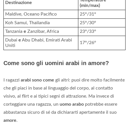
Destinazione
(min/max)
Maldive, Oceano Pacifico
25°/31°
Koh Samui, Thailandia
25°/30°
Tanzania
e
Zanzibar, Africa
23°/33°
Dubai
e
Abu Dhabi, Emirati Arabi
17°/26°
Uniti
Come sono gli uomini arabi in amore?
I ragazzi
arabi sono come
gli altri: puoi dire molto facilmente
che gli piaci in base al linguaggio del corpo, al contatto
visivo, al flirt e ai tipici segni di attrazione. Ma invece di
corteggiare una ragazza, un
uomo arabo
potrebbe essere
abbastanza sicuro di sé da dichiararti apertamente il suo
amore
.