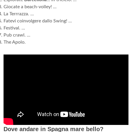
Giocate a beach-volley! ...
La Terrrazza. ...
Fatevi coinvolgere dallo Swing! ...
Festival. ...
Pub crawl. ...
The Apolo.
Dove andare in Spagna mare bello?