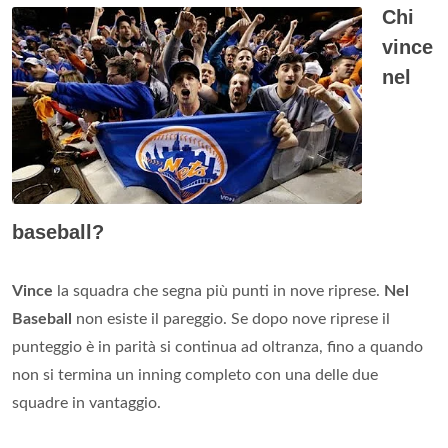
Chi
vince
nel
baseball?
Vince
la squadra che segna più punti in nove riprese.
Nel
Baseball
non esiste il pareggio. Se dopo nove riprese il
punteggio è in parità si continua ad oltranza, fino a quando
non si termina un inning completo con una delle due
squadre in vantaggio.