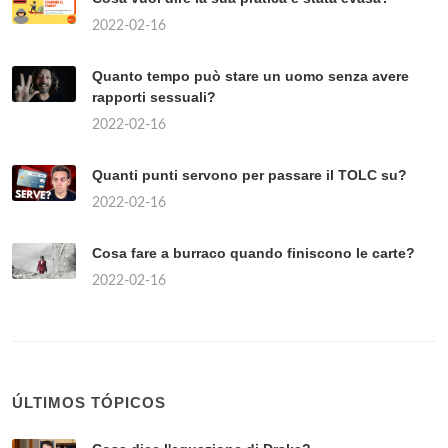
2022-02-16
Quanto tempo può stare un uomo senza avere
rapporti sessuali?
2022-02-16
Quanti punti servono per passare il TOLC su?
2022-02-16
Cosa fare a burraco quando finiscono le carte?
2022-02-16
ÚLTIMOS TÓPICOS