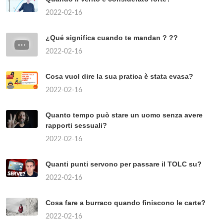
2022-02-16
¿Qué significa cuando te mandan ? ??
2022-02-16
Cosa vuol dire la sua pratica è stata evasa?
2022-02-16
Quanto tempo può stare un uomo senza avere
rapporti sessuali?
2022-02-16
Quanti punti servono per passare il TOLC su?
2022-02-16
Cosa fare a burraco quando finiscono le carte?
2022-02-16