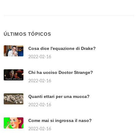
ÚLTIMOS TÓPICOS
Cosa dice l'equazione di Drake?
2022-02-16
Chi ha ucciso Doctor Strange?
2022-02-16
Quanti ettari per una mucca?
2022-02-16
Come mai si ingrossa il naso?
2022-02-16