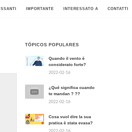
ESSANTI
IMPORTANTE
INTERESSATO A
CONTATTI
TÓPICOS POPULARES
Quando il vento è
considerato forte?
2022-02-16
¿Qué significa cuando
te mandan ? ??
2022-02-16
Cosa vuol dire la sua
pratica è stata evasa?
2022-02-16