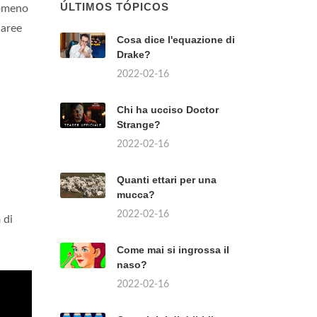
ÚLTIMOS TÓPICOS
nomeno
 aree
Cosa dice l'equazione di
Drake?
2022-02-16
Chi ha ucciso Doctor
Strange?
2022-02-16
Quanti ettari per una
mucca?
2022-02-16
à
di
Come mai si ingrossa il
naso?
2022-02-16