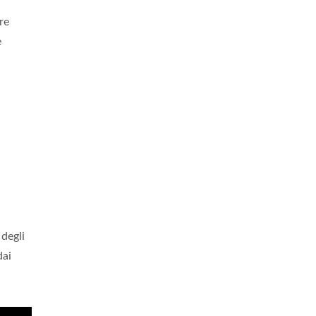
re
e
 degli
dai