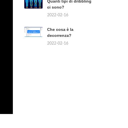
Quanti tipi di dribbling
ci sono?
2022-02-16
Che cosa è la
decorrenza?
2022-02-16