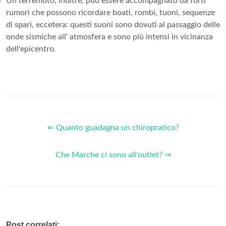
Un terremoto, inoltre, può essere accompagnato da forti
rumori che possono ricordare boati, rombi, tuoni, sequenze
di spari, eccetera: questi suoni sono dovuti al passaggio delle
onde sismiche all' atmosfera e sono più intensi in vicinanza
dell'epicentro.
⇐ Quanto guadagna un chiropratico?
Che Marche ci sono all'outlet? ⇒
Post correlati: