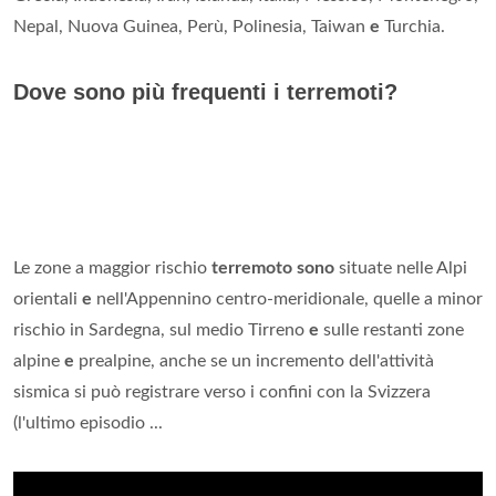
Nepal, Nuova Guinea, Perù, Polinesia, Taiwan
e
Turchia.
Dove sono più frequenti i terremoti?
Le zone a maggior rischio
terremoto sono
situate nelle Alpi
orientali
e
nell'Appennino centro-meridionale, quelle a minor
rischio in Sardegna, sul medio Tirreno
e
sulle restanti zone
alpine
e
prealpine, anche se un incremento dell'attività
sismica si può registrare verso i confini con la Svizzera
(l'ultimo episodio ...