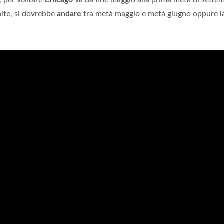
, per visitare
Chicago
va da fine maggio alla prima metà di sette
alte, si dovrebbe
andare
tra metà maggio e metà giugno oppure l