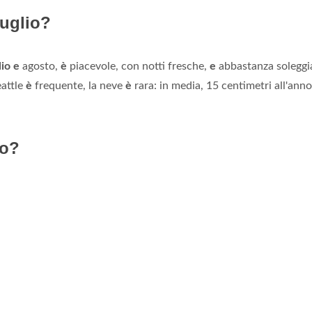
luglio?
lio e
agosto,
è
piacevole, con notti fresche,
e
abbastanza soleggi
eattle
è
frequente, la neve
è
rara: in media, 15 centimetri all'ann
go?