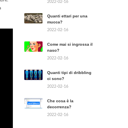
mbre.
2022-02-16
a
Quanti ettari per una
mucca?
2022-02-16
Come mai si ingrossa il
naso?
2022-02-16
Quanti tipi di dribbling
ci sono?
2022-02-16
Che cosa è la
decorrenza?
2022-02-16