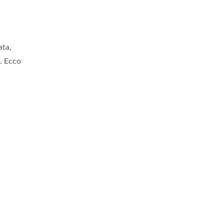
ata,
o. Ecco