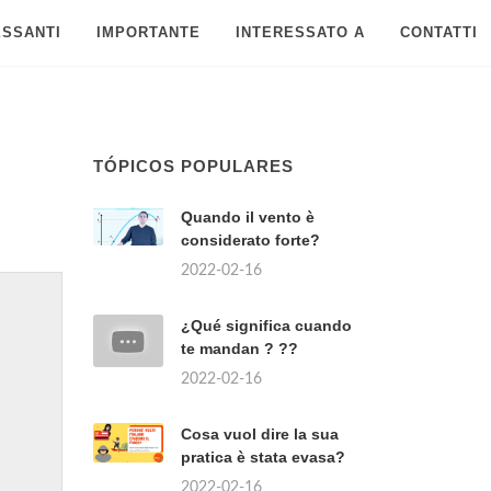
ESSANTI
IMPORTANTE
INTERESSATO A
CONTATTI
TÓPICOS POPULARES
Quando il vento è
considerato forte?
2022-02-16
¿Qué significa cuando
te mandan ? ??
2022-02-16
Cosa vuol dire la sua
pratica è stata evasa?
2022-02-16